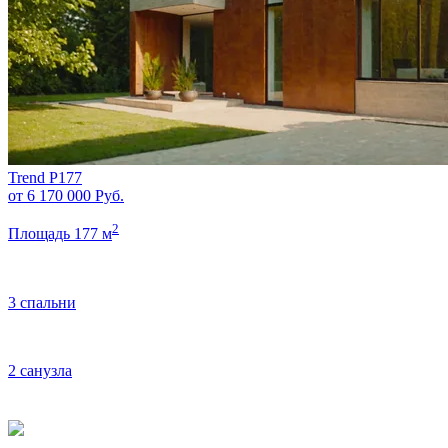
Trend P177
от 6 170 000
Руб.
2
Площадь 177 м
3 спальни
2 санузла