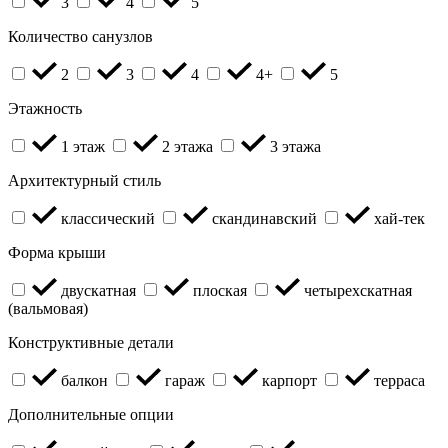
3
4
5
Количество санузлов
2
3
4
4+
5
Этажность
1 этаж
2 этажа
3 этажа
Архитектурный стиль
классический
скандинавский
хай-тек
Форма крыши
двускатная
плоская
четырехскатная
(вальмовая)
Конструктивные детали
балкон
гараж
карпорт
терраса
Дополнительные опции