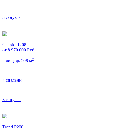
3 санузла
Classic R208
от 8 970 000
Руб.
2
Площадь 208 м
4 спальни
3 санузла
Trend P208