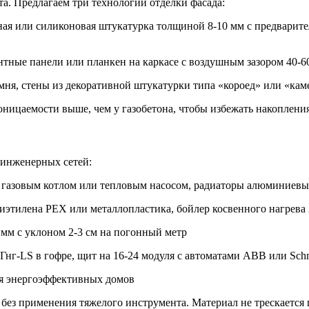
та. Предлагаем три технологии отделки фасада:
ая или силиконовая штукатурка толщиной 8-10 мм с предварит
ные панели или планкен на каркасе с воздушным зазором 40-6
мня, стены из декоративной штукатурки типа «короед» или «ка
ницаемости выше, чем у газобетона, чтобы избежать накопления
инженерных сетей:
м газовым котлом или тепловым насосом, радиаторы алюминиевы
этилена PEX или металлопластика, бойлер косвенного нагрева 
мм с уклоном 2-3 см на погонный метр
-LS в гофре, щит на 16-24 модуля с автоматами ABB или Schnei
ля энергоэффективных домов
без применения тяжелого инструмента. Материал не трескается 