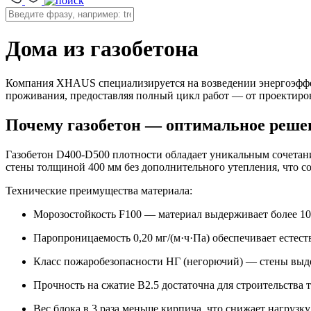
Дома из газобетона
Компания XHAUS специализируется на возведении энергоэффект
проживания, предоставляя полный цикл работ — от проектирова
Почему газобетон — оптимальное решен
Газобетон D400-D500 плотности обладает уникальным сочетани
стены толщиной 400 мм без дополнительного утепления, что со
Технические преимущества материала:
Морозостойкость F100 — материал выдерживает более 10
Паропроницаемость 0,20 мг/(м·ч·Па) обеспечивает есте
Класс пожаробезопасности НГ (негорючий) — стены выде
Прочность на сжатие B2.5 достаточна для строительств
Вес блока в 3 раза меньше кирпича, что снижает нагруз