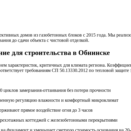
ивных домов из газобетонных блоков с 2015 года. Мы реализов
ния до сдачи объекта с чистовой отделкой.
ие для строительства в Обнинске
ем характеристик, критичных для климата региона. Коэффициент
ответствует требованиям СП 50.13330.2012 по тепловой защите 
0 циклов замерзания-оттаивания без потери прочности
ственную регуляцию влажности и комфортный микроклимат
рживают прямое воздействие огня до 3 часов
а трехэтажных коттеджей с железобетонными перекрытиями
ку на фундамент и уменьшает сметную стоимость основания на 20