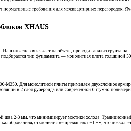
ает нормативные требования для межквартирных перегородок. Яч
зоблоков XHAUS
. Наш инженер выезжает на объект, проводит анализ грунта на г
 подбирается тип фундамента — монолитная плита толщиной 30
00-М350. Для монолитной плиты применяем двухслойное армиро
изоляции в 2 слоя рубероида или современной битумно-полимер
й шва 2-3 мм, что минимизирует мостики холода. Традиционны
в калиброванная, отклонения не превышают ±1 мм, что позволяет