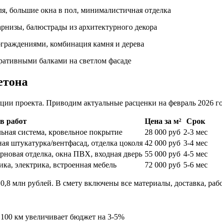
я, большие окна в пол, минималистичная отделка
рнизы, балюстрады из архитектурного декора
граждениями, комбинация камня и дерева
ративными балками на светлом фасаде
етона
ции проекта. Приводим актуальные расценки на февраль 2026 го
в работ
Цена за м²
Срок
ьная система, кровельное покрытие
28 000 руб
2-3 мес
ная штукатурка/вентфасад, отделка цоколя
42 000 руб
3-4 мес
новая отделка, окна ПВХ, входная дверь
55 000 руб
4-5 мес
ика, электрика, встроенная мебель
72 000 руб
5-6 мес
0,8 млн рублей. В смету включены все материалы, доставка, раб
 100 км увеличивает бюджет на 3-5%