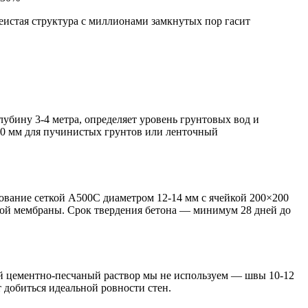
еистая структура с миллионами замкнутых пор гасит
лубину 3-4 метра, определяет уровень грунтовых вод и
0 мм для пучинистых грунтов или ленточный
вание сеткой А500С диаметром 12-14 мм с ячейкой 200×200
ной мембраны. Срок твердения бетона — минимум 28 дней до
й цементно-песчаный раствор мы не используем — швы 10-12
 добиться идеальной ровности стен.