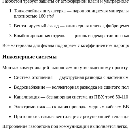
Газобетон требует защиты от атмосферной влаги и ультрафиоле
Тонкослойная штукатурка — паропроницаемая минеральн
плотностью 160 г/м²
Вентилируемый фасад — клинкерная плитка, фиброцемент
Комбинированная отделка — цоколь из декоративного ка
Все материалы для фасада подбираем с коэффициентом паропро
Инженерные системы
Монтаж коммуникаций выполняем по утвержденному проекту 
Система отопления — двухтрубная разводка с настенны
Водоснабжение — коллекторная разводка из сшитого поли
Канализация — безнапорная система из ПВХ труб 50-110 
Электромонтаж — скрытая проводка медным кабелем ВВГнг
Приточно-вытяжная вентиляция с рекуперацией тепла д
Штробление газобетона под коммуникации выполняется легко, 