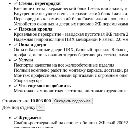
Стены, перегородки
Внешние стены - керамический блок Гжель или аналог, то
Внутренние несущие стены - керамический блок Гжель или
Перегородки - керамический блок Гжель или аналог, толщ
Устройство оконных и дверных проемов ЖБ перемычками 
Плоская кровля
Кровельное перекрытие - заводская пустотная ЖБ плита 2
Надежная гидроизоляция ПВХ мембраной PlastFoil 2.0 м
Окна и двери
Окна и балконные двери ПВХ, базовый профиль Rehau с 
профиля, использования энергосберегающих стекол, лам
Услуги
Паспорты качества на все железобетонные изделия
Полный комплекс работ по монтажу каркаса, доставки, ра
Монтаж профессиональными бригадами с огромным опыт
Уборка мусора
Что еще можно добавить
Межэтажная монолитная лестница, чистовые отделочные
Стоимость
от 10 803 000
Обсудить подробнее
Дом под отделку
Фундамент
Свайно-ростверковый на основе забивных ЖБ свай 200*2
конкретном участке