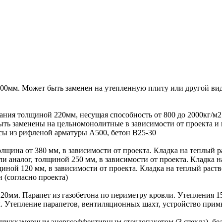
00мм. Может быть заменен на утепленную плиту или другой вид
ния толщиной 220мм, несущая способность от 800 до 2000кг/м
ыть заменены на цельномонолитные в зависимости от проекта и 
сы из рифленой арматуры А500, бетон В25-30
лщина от 380 мм, в зависимости от проекта. Кладка на теплый ра
 аналог, толщиной 250 мм, в зависимости от проекта. Кладка на
иной 120 мм, в зависимости от проекта. Кладка на теплый раств
(согласно проекта)
20мм. Парапет из газобетона по периметру кровли. Утепления 15
м. Утепление парапетов, вентиляционных шахт, устройство при
двухкамерным энергоэффективным стеклопакетом (3 стекла), бе