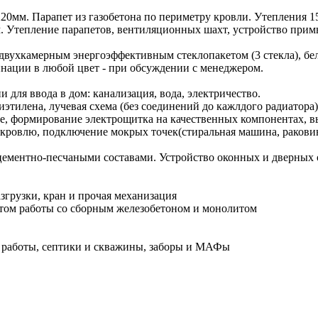
20мм. Парапет из газобетона по периметру кровли. Утепления 15
м. Утепление парапетов, вентиляционных шахт, устройство при
двухкамерным энергоэффективным стеклопакетом (3 стекла), бе
инации в любой цвет - при обсуждении с менеджером.
для ввода в дом: канализация, вода, электричество.
иэтилена, лучевая схема (без соединений до кажлдого радиатор
ние, формирование электрощитка на качественных компонентах, 
 кровлю, подключение мокрых точек(стиральная машина, ракови
ементно-песчаными составами. Устройство оконных и дверных о
згрузки, кран и прочая механизация
ом работы со сборным железобетоном и монолитом
 работы, септики и скважины, заборы и МАФы