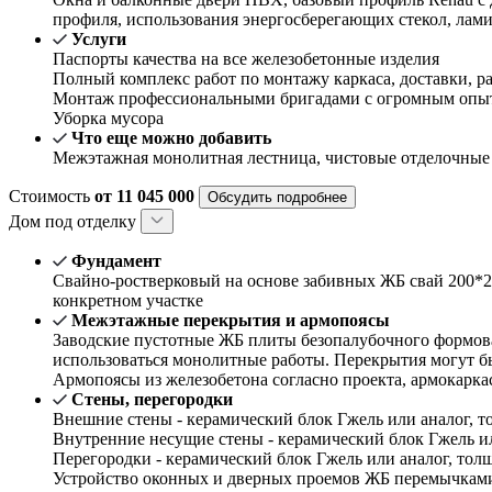
профиля, использования энергосберегающих стекол, лам
Услуги
Паспорты качества на все железобетонные изделия
Полный комплекс работ по монтажу каркаса, доставки, ра
Монтаж профессиональными бригадами с огромным опыт
Уборка мусора
Что еще можно добавить
Межэтажная монолитная лестница, чистовые отделочные
Стоимость
от 11 045 000
Обсудить подробнее
Дом под отделку
Фундамент
Свайно-ростверковый на основе забивных ЖБ свай 200*2
конкретном участке
Межэтажные перекрытия и армопоясы
Заводские пустотные ЖБ плиты безопалубочного формова
использоваться монолитные работы. Перекрытия могут б
Армопоясы из железобетона согласно проекта, армокарка
Стены, перегородки
Внешние стены - керамический блок Гжель или аналог, то
Внутренние несущие стены - керамический блок Гжель или
Перегородки - керамический блок Гжель или аналог, толщ
Устройство оконных и дверных проемов ЖБ перемычками 