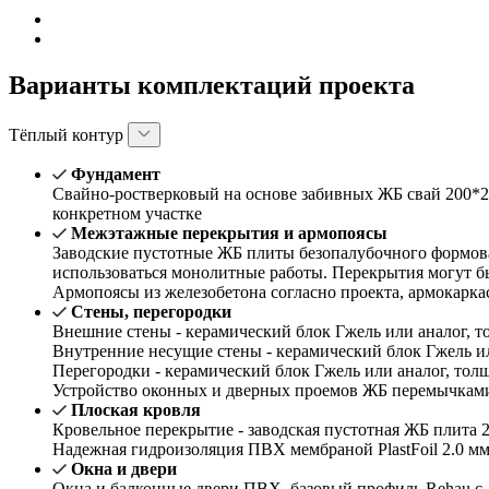
Варианты комплектаций проекта
Тёплый контур
Фундамент
Свайно-ростверковый на основе забивных ЖБ свай 200*2
конкретном участке
Межэтажные перекрытия и армопоясы
Заводские пустотные ЖБ плиты безопалубочного формова
использоваться монолитные работы. Перекрытия могут б
Армопоясы из железобетона согласно проекта, армокарка
Стены, перегородки
Внешние стены - керамический блок Гжель или аналог, то
Внутренние несущие стены - керамический блок Гжель или
Перегородки - керамический блок Гжель или аналог, толщ
Устройство оконных и дверных проемов ЖБ перемычками 
Плоская кровля
Кровельное перекрытие - заводская пустотная ЖБ плита 2
Надежная гидроизоляция ПВХ мембраной PlastFoil 2.0 м
Окна и двери
Окна и балконные двери ПВХ, базовый профиль Rehau с 