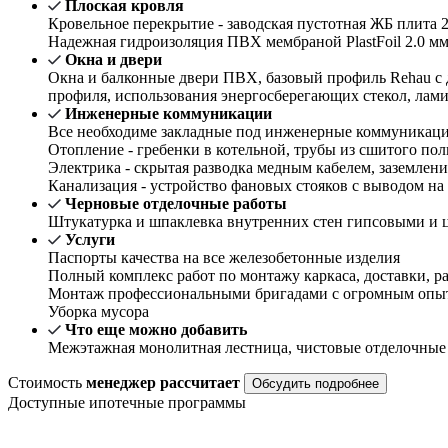
Плоская кровля
Кровельное перекрытие - заводская пустотная ЖБ плита 2
Надежная гидроизоляция ПВХ мембраной PlastFoil 2.0 м
Окна и двери
Окна и балконные двери ПВХ, базовый профиль Rehau с 
профиля, использования энергосберегающих стекол, лам
Инженерные коммуникации
Все необходиме закладные под инженерные коммуникации 
Отопление - гребенки в котельной, трубы из сшитого пол
Электрика - скрытая разводка медным кабелем, заземле
Канализация - устройство фановых стояков с выводом на
Черновые отделочные работы
Штукатурка и шпаклевка внутренних стен гипсовыми и ц
Услуги
Паспорты качества на все железобетонные изделия
Полный комплекс работ по монтажу каркаса, доставки, ра
Монтаж профессиональными бригадами с огромным опыт
Уборка мусора
Что еще можно добавить
Межэтажная монолитная лестница, чистовые отделочные
Стоимость
менеджер рассчитает
Обсудить подробнее
Доступные ипотечные программы